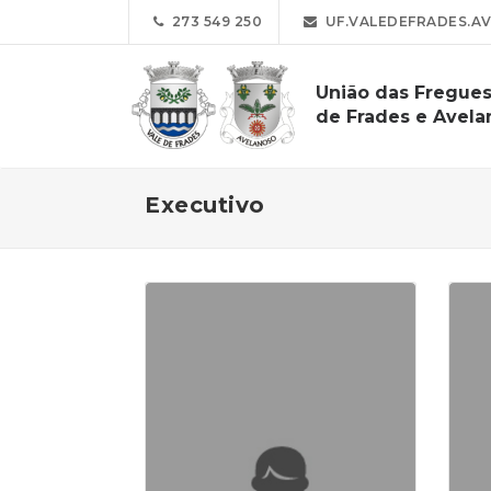
273 549 250
UF.VALEDEFRADES.A
União das Fregues
de Frades e Avela
Executivo