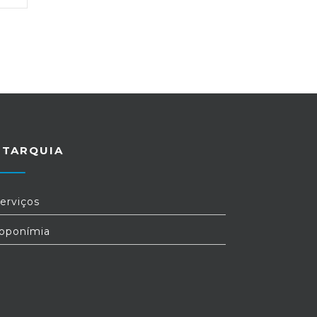
UTARQUIA
erviços
oponímia