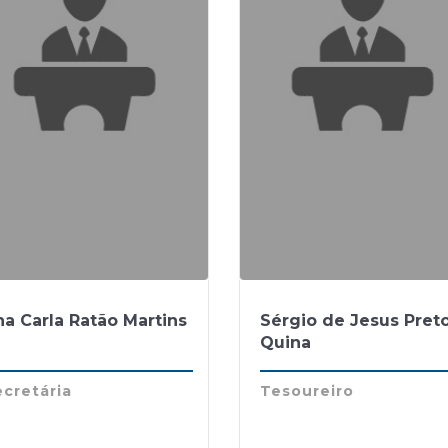
a Carla Ratão Martins
Sérgio de Jesus Pret
Quina
cretária
Tesoureiro